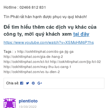
Hotline : 02466 812 831
Tín Phát rất hân hạnh được phục vụ quý khách!
Để tìm hiểu thêm các dịch vụ khác của
công ty, mời quý khách xem
tại đây
https://www.youtube.com/watch?v=XSMoHM6P7hs
Tags :
>
http://cokhitinphat.com/do-ga-jig-ga
http://cokhitinphat.com/gia-de-hang-2
http://cokhitinphat.com/ict-fct
http://cokhitinphat.com/jig-fct-02
http://cokhitinphat.com/may-thu-luc-cang-1
http://cokhitinphat.com/vo-tu-dien-2
Chia sẻ:
plentioto
19/09/2022