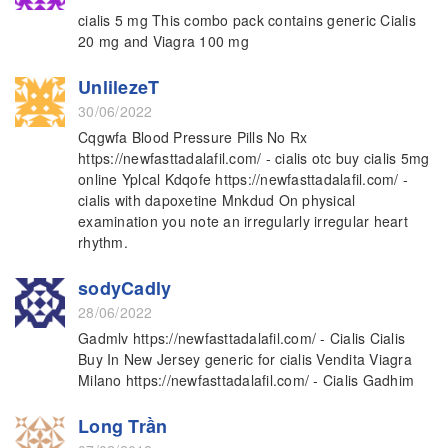
cialis 5 mg This combo pack contains generic Cialis
20 mg and Viagra 100 mg
UnlilezeT
30/06/2022
Cqgwfa Blood Pressure Pills No Rx
https://newfasttadalafil.com/ - cialis otc buy cialis 5mg
online Yplcal Kdqofe https://newfasttadalafil.com/ -
cialis with dapoxetine Mnkdud On physical
examination you note an irregularly irregular heart
rhythm.
sodyCadly
28/06/2022
Gadmlv https://newfasttadalafil.com/ - Cialis Cialis
Buy In New Jersey generic for cialis Vendita Viagra
Milano https://newfasttadalafil.com/ - Cialis Gadhim
Long Trần