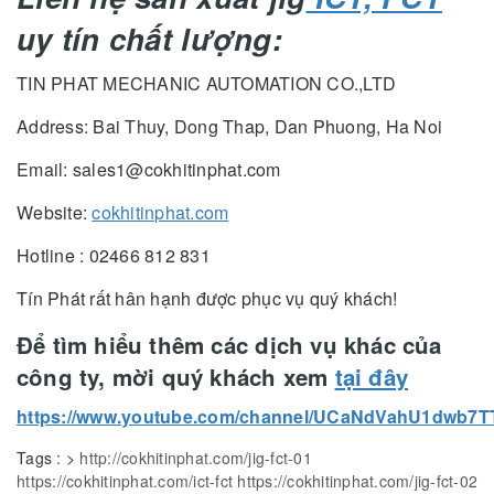
uy tín chất lượng:
TIN PHAT MECHANIC AUTOMATION CO.,LTD
Address: Bai Thuy, Dong Thap, Dan Phuong, Ha Noi
Email: sales1@cokhitinphat.com
Website:
cokhitinphat.com
Hotline : 02466 812 831
Tín Phát rất hân hạnh được phục vụ quý khách!
Để tìm hiểu thêm các dịch vụ khác của
công ty, mời quý khách xem
tại đây
https://www.youtube.com/channel/UCaNdVahU1dwb7
Tags :
>
http://cokhitinphat.com/jig-fct-01
https://cokhitinphat.com/ict-fct
https://cokhitinphat.com/jig-fct-02