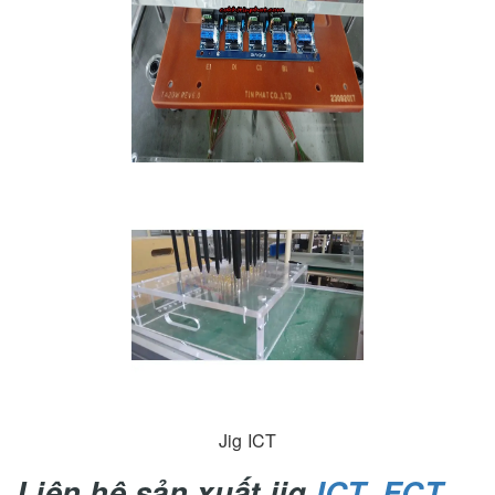
Jig ICT
Liên hệ sản xuất jig
ICT, FCT