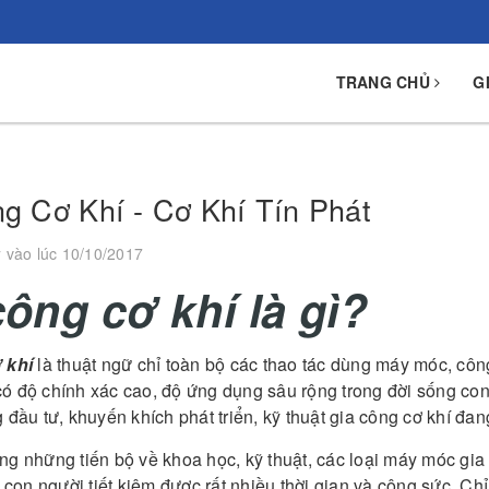
TRANG CHỦ
G
g Cơ Khí - Cơ Khí Tín Phát
y
vào lúc 10/10/2017
công cơ khí là gì?
 khí
là thuật ngữ chỉ toàn bộ các thao tác dùng máy móc, côn
ó độ chính xác cao, độ ứng dụng sâu rộng trong đời sống con
 đầu tư, khuyến khích phát triển, kỹ thuật gia công cơ khí đa
ng những tiến bộ về khoa học, kỹ thuật, các loại máy móc
gia
ã con người tiết kiệm được rất nhiều thời gian và công sức. Chỉ 