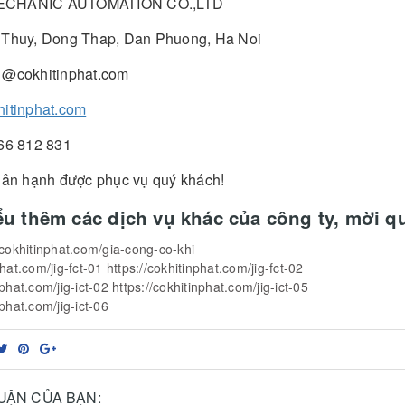
ECHANIC AUTOMATION CO.,LTD
 Thuy, Dong Thap, Dan Phuong, Ha Noi
1@cokhitinphat.com
hitinphat.com
466 812 831
 hân hạnh được phục vụ quý khách!
ểu thêm các dịch vụ khác của công ty, mời 
/cokhitinphat.com/gia-cong-co-khi
phat.com/jig-fct-01
https://cokhitinphat.com/jig-fct-02
nphat.com/jig-ict-02
https://cokhitinphat.com/jig-ict-05
nphat.com/jig-ict-06
LUẬN CỦA BẠN: