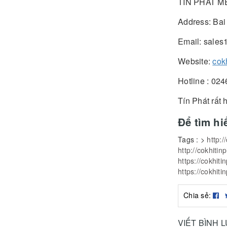
TIN PHAT M
Address: Bai
Email: sales
Website:
cok
Hotline : 02
Tín Phát rất
Để tìm hi
Tags :
>
http:/
http://cokhitin
https://cokhiti
https://cokhiti
Chia sẻ:
VIẾT BÌNH 