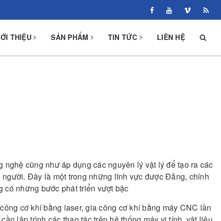
IỚI THIỆU
SẢN PHẨM
TIN TỨC
LIÊN HỆ
g nghệ cũng như áp dụng các nguyên lý vật lý để tạo ra các
 người. Đây là một trong những lĩnh vực được Đảng, chính
ng có những bước phát triển vượt bậc
 công cơ khí bằng laser, gia công cơ khí bằng máy CNC
lần
cần lập trình các thao tác trên hệ thống máy vi tính, vật liệu