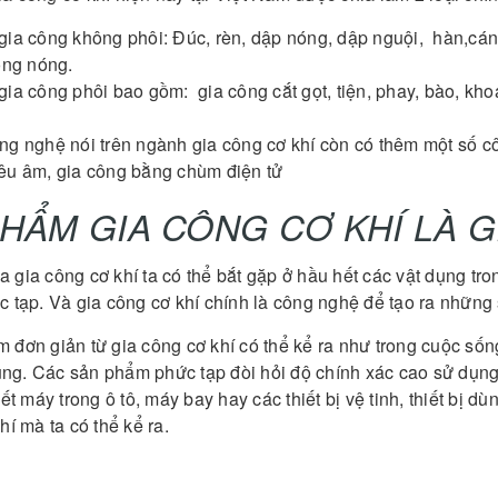
gia công không phôi: Đúc, rèn, dập nóng, dập nguội, hàn,cán
ông nóng.
gia công phôi bao gồm: gia công cắt gọt, tiện, phay, bào, k
ng nghệ nói trên ngành gia công cơ khí còn có thêm một số cô
êu âm, gia công bằng chùm điện tử
HẨM GIA CÔNG CƠ KHÍ LÀ G
 gia công cơ khí ta có thể bắt gặp ở hầu hết các vật dụng tr
c tạp. Và gia công cơ khí chính là công nghệ để tạo ra nhữn
đơn giản từ gia công cơ khí có thể kể ra như trong cuộc sống v
dụng. Các sản phẩm phức tạp đòi hỏi độ chính xác cao sử dụng
iết máy trong ô tô, máy bay hay các thiết bị vệ tinh, thiết bị d
hí mà ta có thể kể ra.