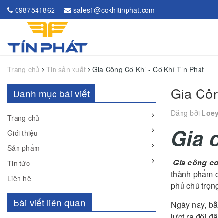
0987541862
sales1@cokhitinphat.com
Trang chủ
Tin sản xuất
Gia Công Cơ Khí - Cơ Khí Tín Phát
Gia Côn
Danh mục bài viết
Đăng bởi
Loe
Trang chủ
Gia 
Giới thiệu
Sản phẩm
Gia công cơ
Tin tức
thành phẩm c
Liên hệ
phủ chú trọng
Bài viết liên quan
Ngày nay, bằ
lượt ra đời đ