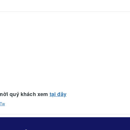
, mời quý khách xem
tại đây
STw