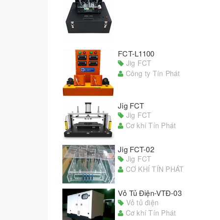
FCT-L1100
Jig FCT
Công ty Tín Phát
Jig FCT
Jig FCT
Cơ khí Tín Phát
Jig FCT-02
Jig FCT
CƠ KHÍ TÍN PHÁT
Vỏ Tủ Điện-VTĐ-03
Vỏ tủ điện
Cơ khí Tín Phát