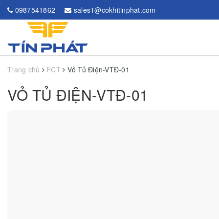
0987541862
sales1@cokhitinphat.com
Trang chủ
FCT
Vỏ Tủ Điện-VTĐ-01
VỎ TỦ ĐIỆN-VTĐ-01