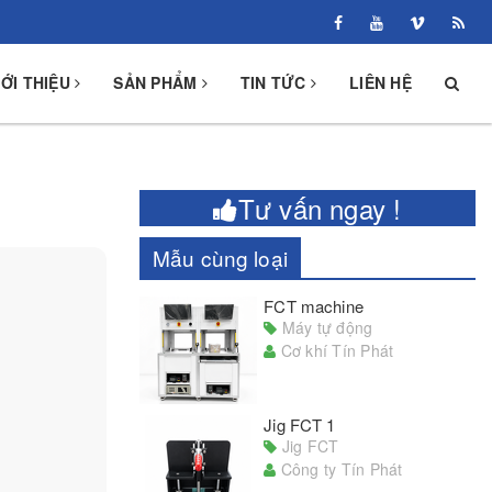
IỚI THIỆU
SẢN PHẨM
TIN TỨC
LIÊN HỆ
Tư vấn ngay !
Mẫu cùng loại
FCT machine
Máy tự động
Cơ khí Tín Phát
Jig FCT 1
Jig FCT
Công ty Tín Phát