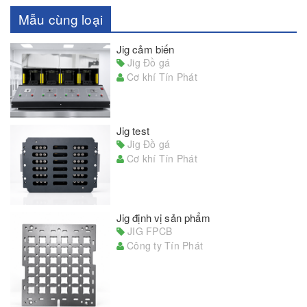
Mẫu cùng loại
Jig cảm biến
Jig Đồ gá
Cơ khí Tín Phát
Jig test
Jig Đồ gá
Cơ khí Tín Phát
Jig định vị sản phẩm
JIG FPCB
Công ty Tín Phát