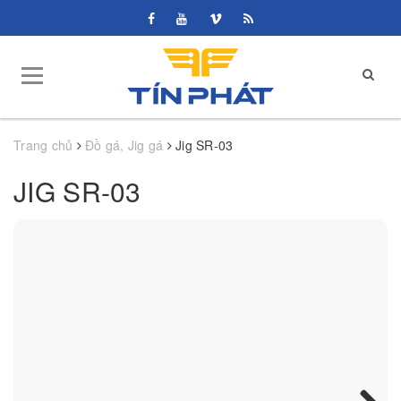
Trang chủ
Đồ gá, Jig gá
Jig SR-03
JIG SR-03