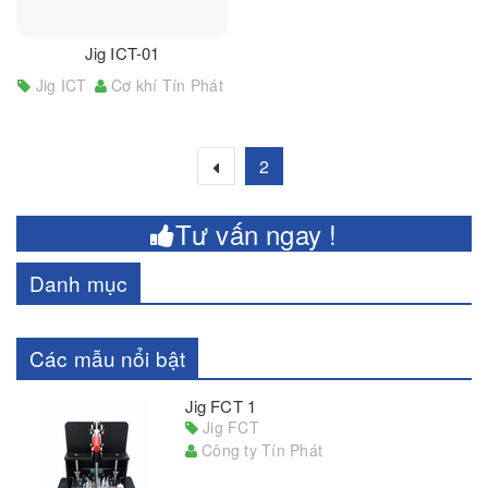
Jig ICT-01
Jig ICT
Cơ khí Tín Phát
2
Tư vấn ngay !
Danh mục
Các mẫu nổi bật
Jig FCT 1
Jig FCT
Công ty Tín Phát