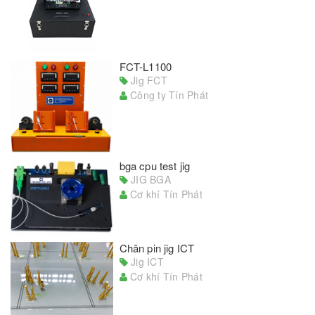
FCT-L1100
Jig FCT
Công ty Tín Phát
bga cpu test jig
JIG BGA
Cơ khí Tín Phát
Chân pin jig ICT
Jig ICT
Cơ khí Tín Phát