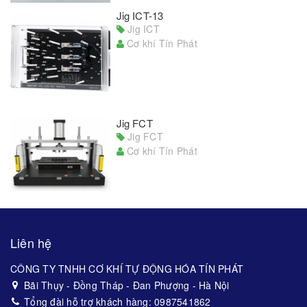
Jig ICT-13
Jig ICT
Cơ khí Tín Phát
Jig FCT
Jig FCT
Cơ khí Tín Phát
Liên hệ
CÔNG TY TNHH CƠ KHÍ TỰ ĐỘNG HÓA TÍN PHÁT
Bãi Thụy - Đồng Tháp - Đan Phượng - Hà Nội
Tổng đài hỗ trợ khách hàng: 0987541862