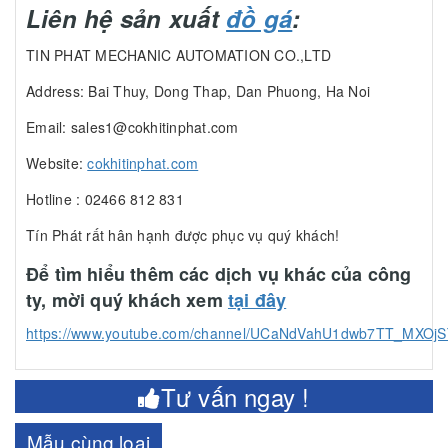
Liên hệ sản xuất
đồ gá
:
TIN PHAT MECHANIC AUTOMATION CO.,LTD
Address: Bai Thuy, Dong Thap, Dan Phuong, Ha Noi
Email: sales1@cokhitinphat.com
Website:
cokhitinphat.com
Hotline : 02466 812 831
Tín Phát rất hân hạnh được phục vụ quý khách!
Để tìm hiểu thêm các dịch vụ khác của công
ty, mời quý khách xem
tại đây
https://www.youtube.com/channel/UCaNdVahU1dwb7TT_MXOj
Tư vấn ngay !
Mẫu cùng loại