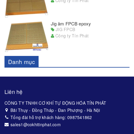
Công ty Tín Phát
Jig âm FPCB epoxy
JIG FPCB
Công ty Tín Phát
Danh mục
Liên hệ
CÔNG TY TNHH CƠ KHÍ TỰ ĐỘNG HÓA TÍN PHÁT
Bãi Thụy - Đồng Tháp - Đan Phượng - Hà Nội
Tổng đài hỗ trợ khách hàng: 0987541862
sales1@cokhitinphat.com